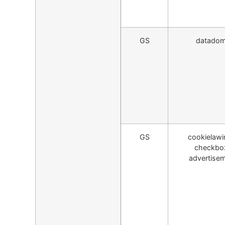
GS
datado
GS
cookielawi
checkbo
advertise