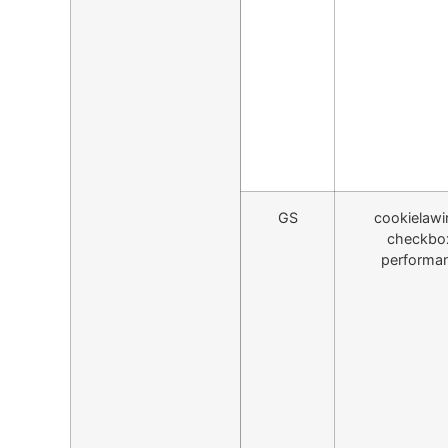
GS
cookielawi
checkbo
performa