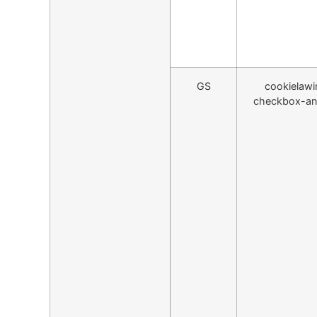
GS
cookielawi
checkbox-ana