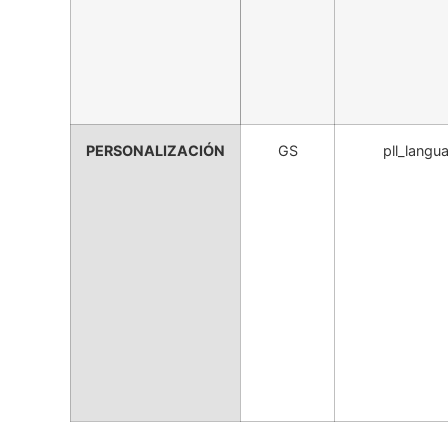
PERSONALIZACIÓN
GS
pll_langu