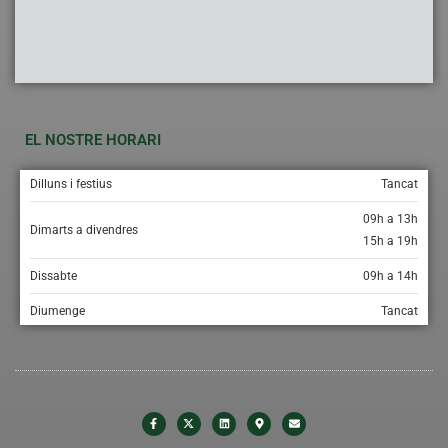
EL NOSTRE HORARI
Dilluns i festius
Tancat
09h a 13h
Dimarts a divendres
15h a 19h
Dissabte
09h a 14h
Diumenge
Tancat