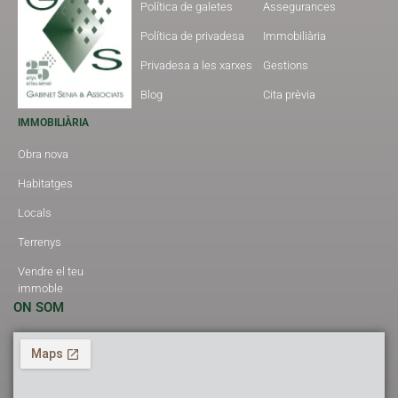
Política de galetes
Assegurances
Política de privadesa
Immobiliària
Privadesa a les xarxes
Gestions
Blog
Cita prèvia
IMMOBILIÀRIA
Obra nova
Habitatges
Locals
Terrenys
Vendre el teu
immoble
ON SOM