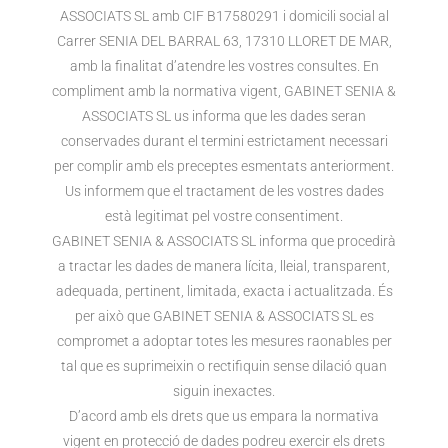
ASSOCIATS SL amb CIF B17580291 i domicili social al
Carrer SENIA DEL BARRAL 63, 17310 LLORET DE MAR,
amb la finalitat d’atendre les vostres consultes. En
compliment amb la normativa vigent, GABINET SENIA &
ASSOCIATS SL us informa que les dades seran
conservades durant el termini estrictament necessari
per complir amb els preceptes esmentats anteriorment.
Us informem que el tractament de les vostres dades
està legitimat pel vostre consentiment.
GABINET SENIA & ASSOCIATS SL informa que procedirà
a tractar les dades de manera lícita, lleial, transparent,
adequada, pertinent, limitada, exacta i actualitzada. És
per això que GABINET SENIA & ASSOCIATS SL es
compromet a adoptar totes les mesures raonables per
tal que es suprimeixin o rectifiquin sense dilació quan
siguin inexactes.
D’acord amb els drets que us empara la normativa
vigent en protecció de dades podreu exercir els drets