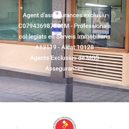
Agent d'assegurances exclusiu
C079436987501M - Professionals
col·legiats en Serveis Immobiliaris
A13119 - Aicat 10128
Agents Exclusius de MGS
Assegurances