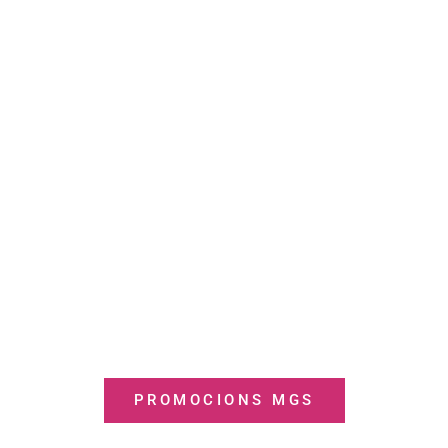
PROMOCIONS MGS
ASSEGURANCES
Consulta les últimes promocions amb
descomptes exclusius. A Gabinet Senia
Associats som Agents de MGS
Assegurances.
PROMOCIONS MGS