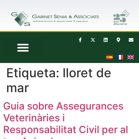
Etiqueta:
lloret de
mar
Guia sobre Assegurances
Veterinàries i
Responsabilitat Civil per al