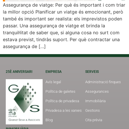
Assegurança de viatge: Per què és important i com triar
la millor opció Planificar un viatge és emocionant, però
també és important ser realista: els imprevistos poden
passar. Una assegurança de viatge et brinda la
tranquil·litat de saber que, si alguna cosa no surt com
estava previst, tindràs suport. Per què contractar una
assegurança de […]
25È ANIVERSARI
EMPRESA
SERVEIS
Avís legal
Administració finques
Política de galetes
Assegurances
Política de privadesa
Immobiliària
Privadesa a les xarxes
Gestions
Blog
Cita prèvia
IMMOBILIÀRIA