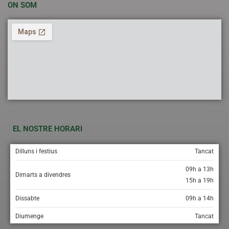
ON SOM
EL NOSTRE HORARI
Dilluns i festius
Tancat
09h a 13h
Dimarts a divendres
15h a 19h
Dissabte
09h a 14h
Diumenge
Tancat