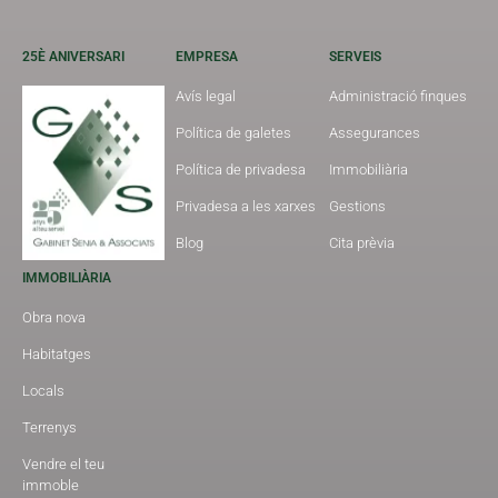
25È ANIVERSARI
EMPRESA
SERVEIS
Avís legal
Administració finques
Política de galetes
Assegurances
Política de privadesa
Immobiliària
Privadesa a les xarxes
Gestions
Blog
Cita prèvia
IMMOBILIÀRIA
Obra nova
Habitatges
Locals
Terrenys
Vendre el teu
immoble