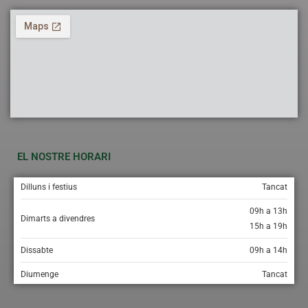
EL NOSTRE HORARI
Dilluns i festius
Tancat
09h a 13h
Dimarts a divendres
15h a 19h
Dissabte
09h a 14h
Diumenge
Tancat