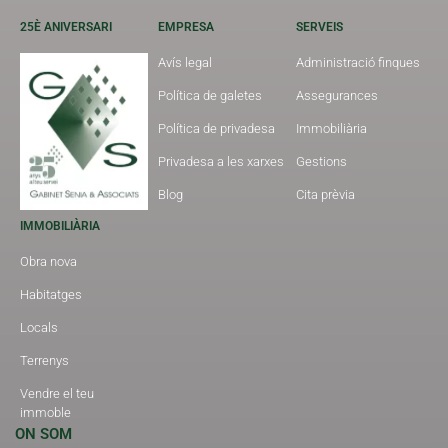
25È ANIVERSARI
EMPRESA
SERVEIS
Avís legal
Administració finques
Política de galetes
Assegurances
Política de privadesa
Immobiliària
Privadesa a les xarxes
Gestions
Blog
Cita prèvia
IMMOBILIÀRIA
Obra nova
Habitatges
Locals
Terrenys
Vendre el teu
immoble
ON SOM