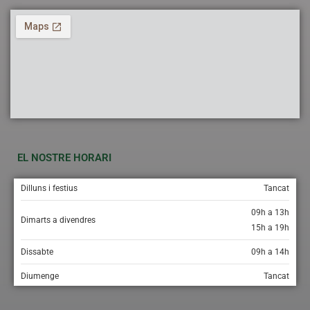
EL NOSTRE HORARI
Dilluns i festius
Tancat
09h a 13h
Dimarts a divendres
15h a 19h
Dissabte
09h a 14h
Diumenge
Tancat