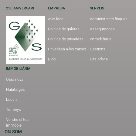
25È ANIVERSARI
EMPRESA
SERVEIS
Avís legal
Administració finques
Política de galetes
Assegurances
Política de privadesa
Immobiliària
Privadesa a les xarxes
Gestions
Blog
Cita prèvia
IMMOBILIÀRIA
Obra nova
Habitatges
Locals
Terrenys
Vendre el teu
immoble
ON SOM